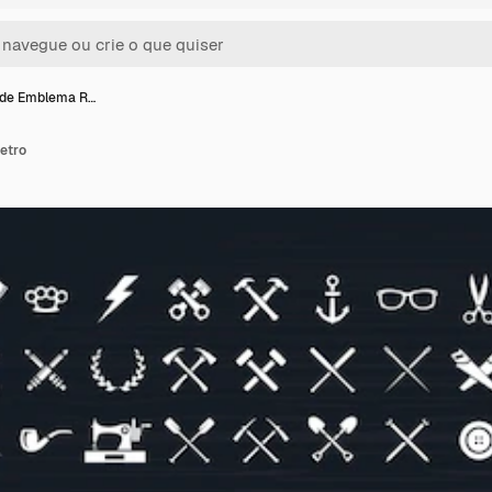
 de Emblema R…
etro