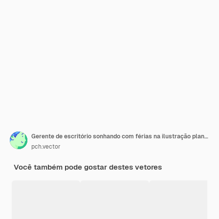
Gerente de escritório sonhando com férias na ilustração plana do mar. Homem de negócios dos desenhos animados relaxando durante o trabalho e pensando em surfar. Modelo de folheto
pch.vector
Você também pode gostar destes vetores