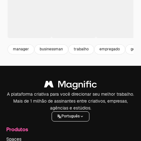
manager
businessman
trabalho
empregado
geren
A plataforma criativa para você direcionar seu melhor trabalho.
Mais de 1 milhão de assinantes entre criativos, empresas,
agências e estúdios.
Português
Produtos
Spaces