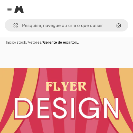
Magnific
Close menu
Pesqui
Início
/
stock
/
Vetores
/
Gerente de escritóri…