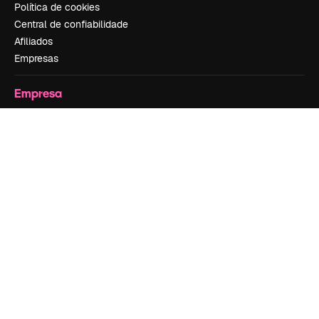
Política de cookies
Central de confiabilidade
Afiliados
Empresas
Empresa
Preços
Sobre nós
Reviews
Emprego
Tendências de pesquisa
Blog
Eventos
Slidesgo
Vender conteúdo
Sala de imprensa
Procurando por magnific.ai?