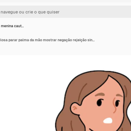
 menina caut…
Gesto de menina cautelosa parar palma da mão mostrar negação rejeição sinal negativo