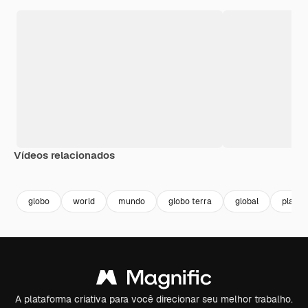
Vídeos relacionados
Premium
Premium
Premium
Premium
Gerado por 
globo
world
mundo
globo terra
global
planet
A plataforma criativa para você direcionar seu melhor trabalho.