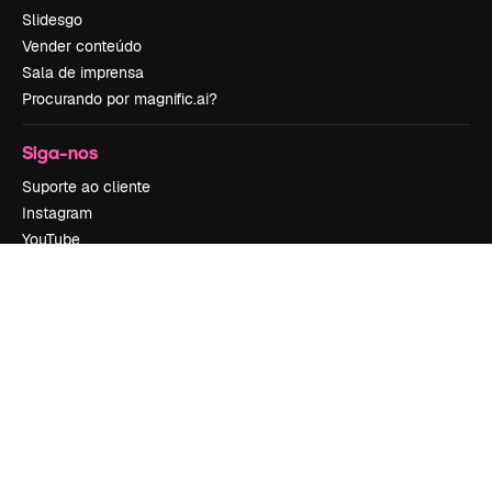
Slidesgo
Vender conteúdo
Sala de imprensa
Procurando por magnific.ai?
Siga-nos
Suporte ao cliente
Instagram
YouTube
LinkedIn
TikTok
Discord
X
Reddit
Copyright © 2010-
2026
Freepik Company S.L.U.
Todos os direitos
reservados
.