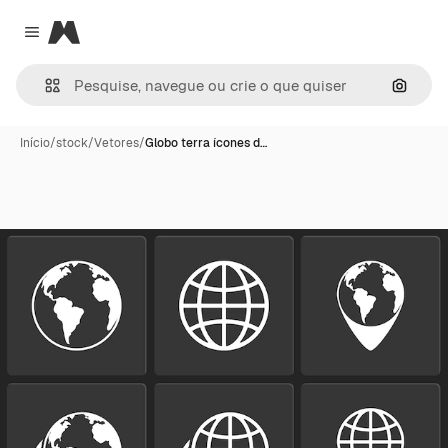
Magnific
Close menu
Pesqui
Início
/
stock
/
Vetores
/
Globo terra ícones d…