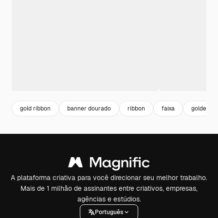
gold ribbon
banner dourado
ribbon
faixa
golden ri
A plataforma criativa para você direcionar seu melhor trabalho.
Mais de 1 milhão de assinantes entre criativos, empresas,
agências e estúdios.
Português