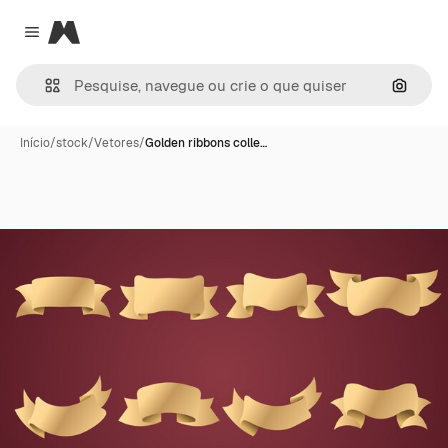
Magnific
Close menu
Pesqui
Início
/
stock
/
Vetores
/
Golden ribbons colle…