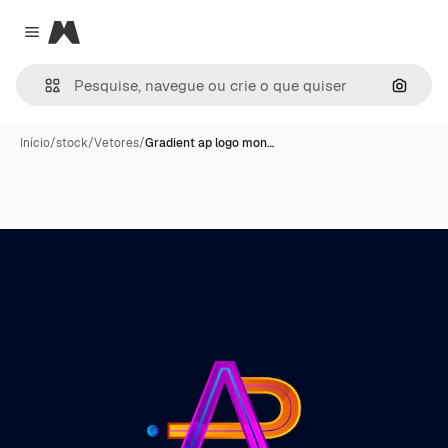
Magnific
Close menu
Pesqui
Início
/
stock
/
Vetores
/
Gradient ap logo mon…