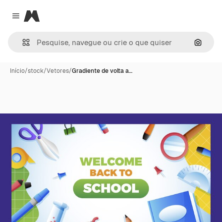
Magnific
Close menu
Pesqui
Início
/
stock
/
Vetores
/
Gradiente de volta a…