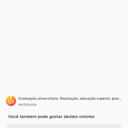
Graduação universitária. Realização, educação superior, grau acadêmico. Aluno bem sucedido pulando, segurando o mortarboard. Desenvolvimento pessoal.
vectorjuice
Você também pode gostar destes vetores