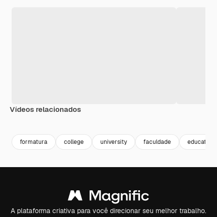
Vídeos relacionados
Premium
Premium
Premium
Premium
formatura
college
university
faculdade
education
A plataforma criativa para você direcionar seu melhor trabalho.