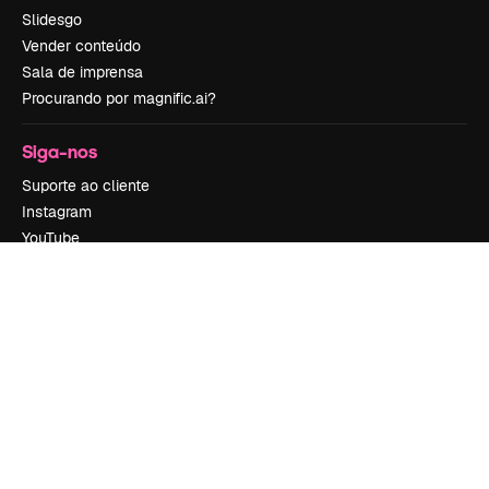
Slidesgo
Vender conteúdo
Sala de imprensa
Procurando por magnific.ai?
Siga-nos
Suporte ao cliente
Instagram
YouTube
LinkedIn
TikTok
Discord
X
Reddit
Copyright © 2010-
2026
Freepik Company S.L.U.
Todos os direitos
reservados
.