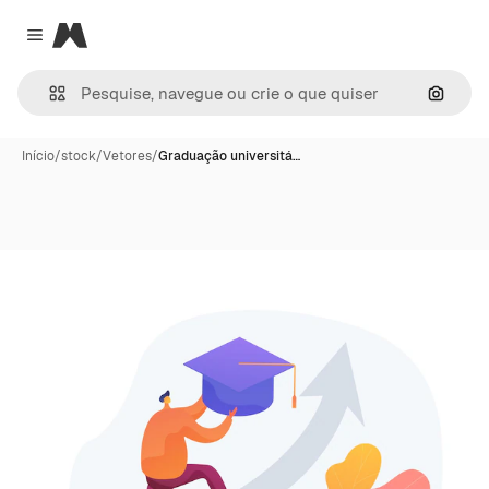
Magnific
Close menu
Pesqui
Início
/
stock
/
Vetores
/
Graduação universitá…