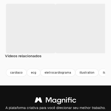
Vídeos relacionados
Premium
Premium
Premium
Premium
cardiaco
ecg
eletrocardiograma
illustration
ilust
A plataforma criativa para você direcionar seu melhor trabalho.