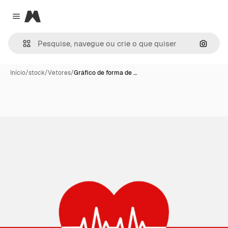
Magnific
Close menu
Pesqui
Início
/
stock
/
Vetores
/
Gráfico de forma de …