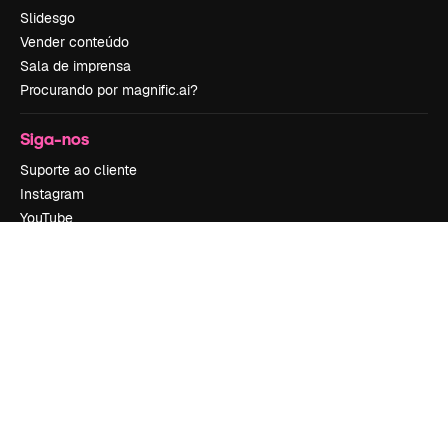
Slidesgo
Vender conteúdo
Sala de imprensa
Procurando por magnific.ai?
Siga-nos
Suporte ao cliente
Instagram
YouTube
LinkedIn
TikTok
Discord
X
Reddit
Copyright © 2010-
2026
Freepik Company S.L.U.
Todos os direitos
reservados
.