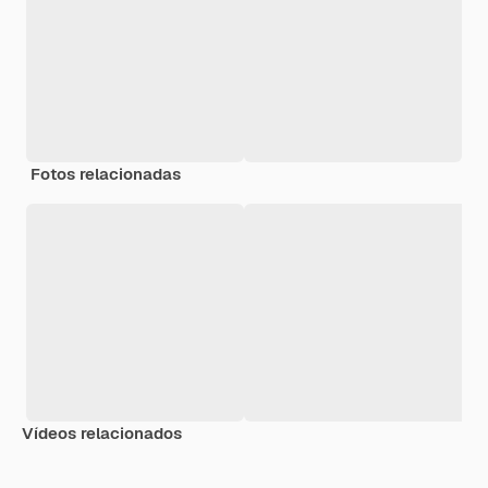
Fotos relacionadas
Vídeos relacionados
Premium
Premium
Premium
Premium