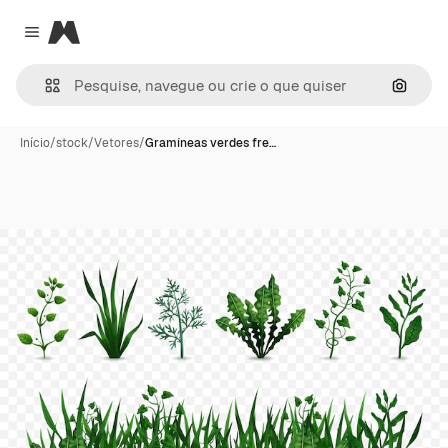
Magnific
Close menu
Pesqui
Início
/
stock
/
Vetores
/
Gramíneas verdes fre…