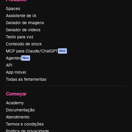
Spaces
Assistente de IA
Gerador de imagens
Gerador de vídeos
Texto para voz
Conteúdo de stock
MCP para Claude/ChatGPT
New
Agentes
New
API
App móvel
Todas as ferramentas
Começar
Academy
Documentação
Atendimento
Termos e condições
Política de privacidade