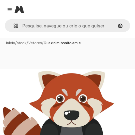
Magnific
Close menu
Pesqui
Início
/
stock
/
Vetores
/
Guaxinim bonito em e…