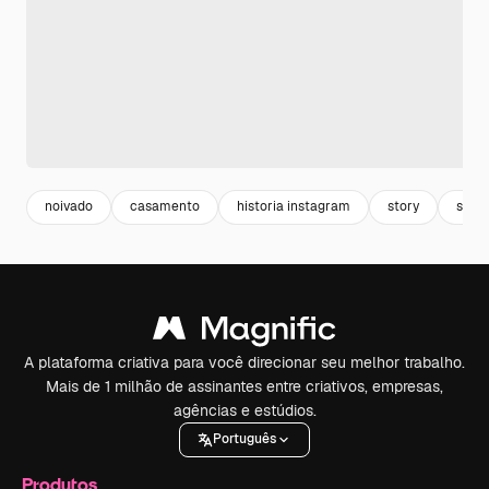
noivado
casamento
historia instagram
story
stori
A plataforma criativa para você direcionar seu melhor trabalho.
Mais de 1 milhão de assinantes entre criativos, empresas,
agências e estúdios.
Português
Produtos