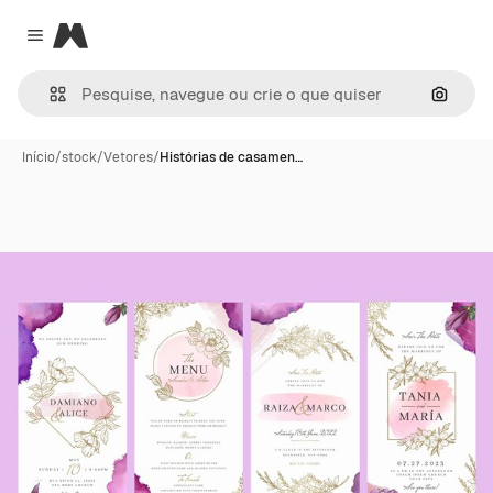
Magnific
Close menu
Pesqui
Início
/
stock
/
Vetores
/
Histórias de casamen…