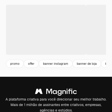
promo
offer
banner instagram
banner de loja
bann
A plataforma criativa para você direcionar seu melhor trabalho.
Mais de 1 milhão de assinantes entre criativos, empresas,
agências e estúdios.