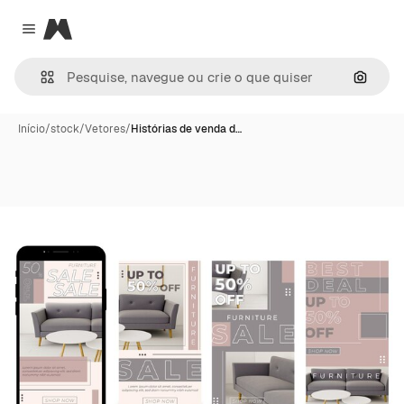
Magnific
Close menu
Pesqui
Início
/
stock
/
Vetores
/
Histórias de venda d…