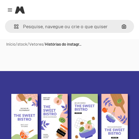
Magnific
Close menu
Pesqui
Início
/
stock
/
Vetores
/
Histórias do instagr…