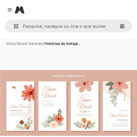
Magnific
Close menu
Pesqui
Início
/
stock
/
Vetores
/
Histórias do Instagr…