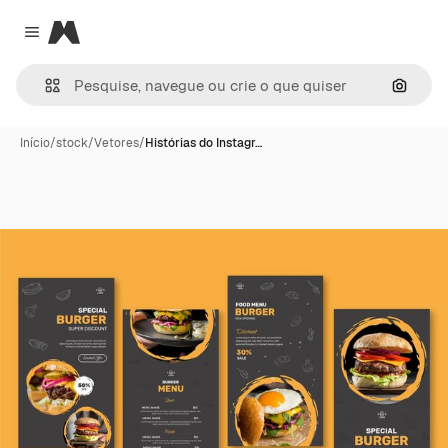
Magnific
Close menu
Pesqui
Início
/
stock
/
Vetores
/
Histórias do Instagr…