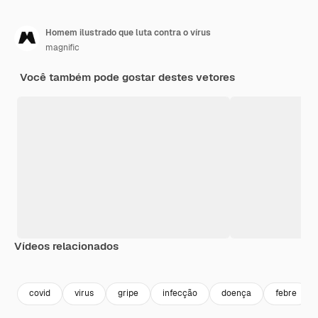
Homem ilustrado que luta contra o vírus
magnific
Você também pode gostar destes vetores
Vídeos relacionados
Premium
Premium
Premium
Premium
covid
virus
gripe
infecção
doença
febre