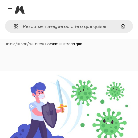
Magnific
Close menu
Pesqui
Início
/
stock
/
Vetores
/
Homem ilustrado que …