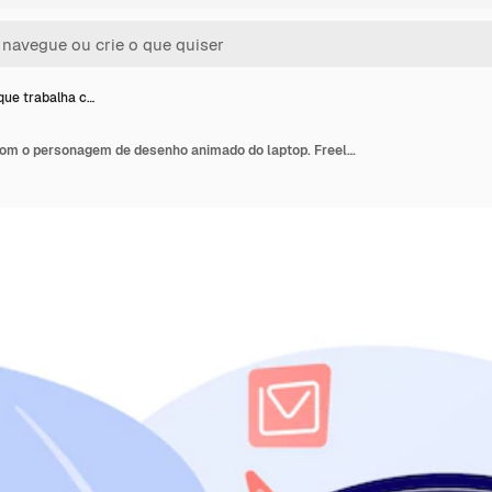
ue trabalha c…
Homem que trabalha com o personagem de desenho animado do laptop. Freelancer usando o computador. Negócio autônomo, trabalho remoto, trabalho distante. Gerenciamento de tempo. Escritório em casa.