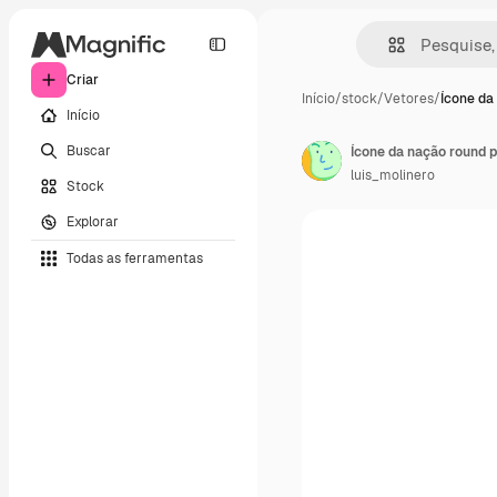
Criar
Início
/
stock
/
Vetores
/
Ícone da
Início
Buscar
Ícone da nação round p
luis_molinero
Stock
Explorar
Todas as ferramentas