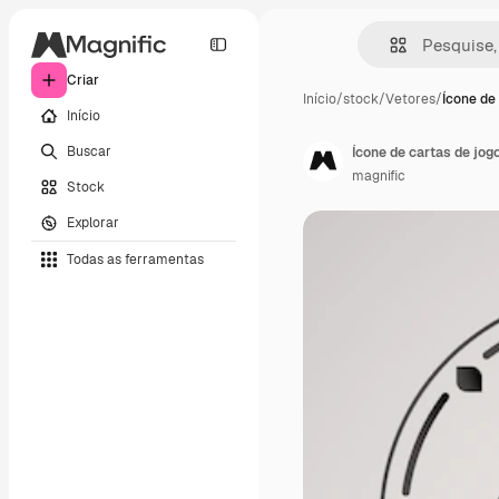
Criar
Início
/
stock
/
Vetores
/
Ícone de 
Início
Buscar
Ícone de cartas de jog
magnific
Stock
Explorar
Todas as ferramentas