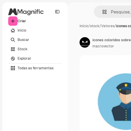
Criar
Início
/
stock
/
Vetores
/
ícones c
Início
Buscar
ícones coloridos sobre
macrovector
Stock
Explorar
Todas as ferramentas