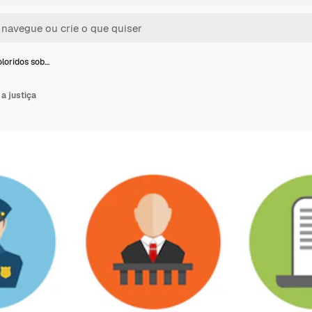
oloridos sob…
 a justiça