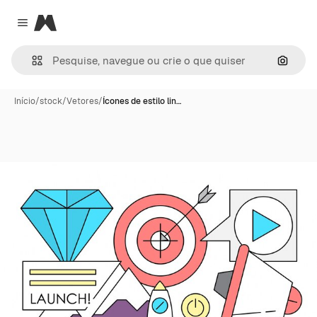
Magnific
Close menu
Pesqui
Início
/
stock
/
Vetores
/
Ícones de estilo lin…