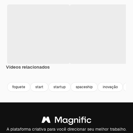
Vídeos relacionados
Premium
Premium
Premium
Premium
foguete
start
startup
spaceship
inovação
ne
A plataforma criativa para você direcionar seu melhor trabalho.