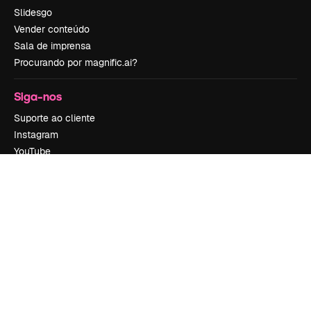
Slidesgo
Vender conteúdo
Sala de imprensa
Procurando por magnific.ai?
Siga-nos
Suporte ao cliente
Instagram
YouTube
LinkedIn
TikTok
Discord
X
Reddit
Copyright © 2010-
2026
Freepik Company S.L.U.
Todos os direitos
reservados
.