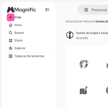
Criar
Início
/
stock
/
Vetores
/
Ícones d
Início
Buscar
Ícones do mapa e local
ibrandify
Stock
Explorar
Todas as ferramentas