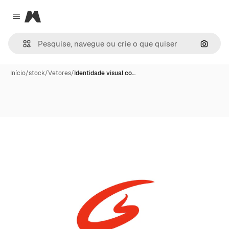
Magnific
Close menu
Pesqui
Início
/
stock
/
Vetores
/
Identidade visual co…