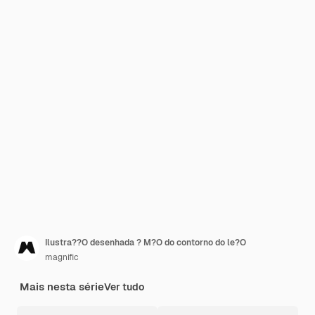
Ilustra??O desenhada ? M?O do contorno do le?O
magnific
Mais nesta série
Ver tudo