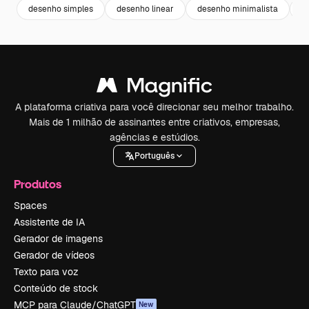
desenho simples
desenho linear
desenho minimalista
ar
A plataforma criativa para você direcionar seu melhor trabalho.
Mais de 1 milhão de assinantes entre criativos, empresas,
agências e estúdios.
Português
Produtos
Spaces
Assistente de IA
Gerador de imagens
Gerador de vídeos
Texto para voz
Conteúdo de stock
MCP para Claude/ChatGPT
New