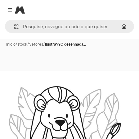
Magnific
Close menu
Pesqui
Início
/
stock
/
Vetores
/
Ilustra??O desenhada…