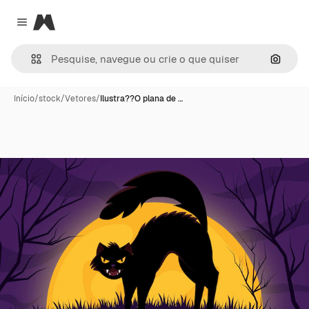
Magnific
Close menu
Pesqui
Início
/
stock
/
Vetores
/
Ilustra??O plana de …