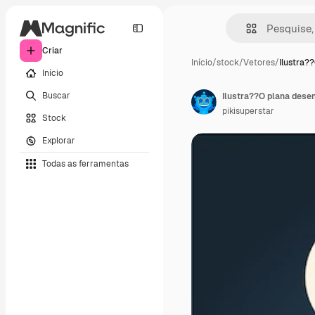
Criar
Início
/
stock
/
Vetores
/
Ilustra?
Início
Buscar
Ilustra??O plana des
pikisuperstar
Stock
Explorar
Todas as ferramentas