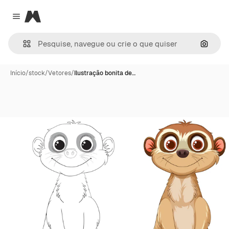
Magnific
Close menu
Pesqui
Início
/
stock
/
Vetores
/
Ilustração bonita de…