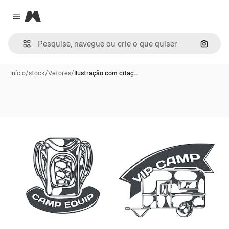
Magnific
Close menu
Pesqui
Início
/
stock
/
Vetores
/
Ilustração com citaç…