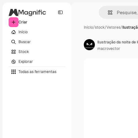
Criar
Início
/
stock
/
Vetores
/
Ilustraçã
Início
Buscar
macrovector
Stock
Explorar
Todas as ferramentas