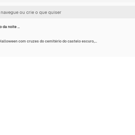
o da noite …
Ilustração da noite de Halloween com cruzes do cemitério do castelo escuro, árvores mortas e morcegos