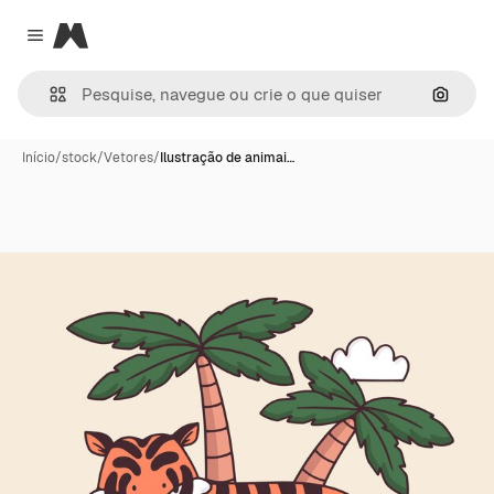
Magnific
Close menu
Pesqui
Início
/
stock
/
Vetores
/
Ilustração de animai…