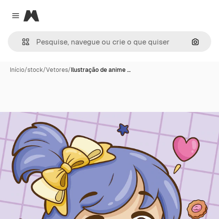
Magnific
Close menu
Pesqui
Início
/
stock
/
Vetores
/
Ilustração de anime …