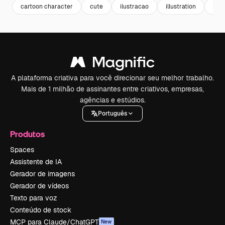
cartoon character
cute
ilustracao
illustration
ani
A plataforma criativa para você direcionar seu melhor trabalho.
Mais de 1 milhão de assinantes entre criativos, empresas,
agências e estúdios.
Português
Produtos
Spaces
Assistente de IA
Gerador de imagens
Gerador de vídeos
Texto para voz
Conteúdo de stock
MCP para Claude/ChatGPT
New