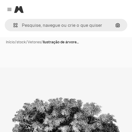
Magnific
Close menu
Pesqui
Início
/
stock
/
Vetores
/
Ilustração de árvore…