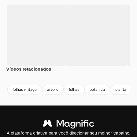
Vídeos relacionados
Premium
Premium
Premium
Premium
Gerado por 
folhas vintage
arvore
folhas
botanica
planta
A plataforma criativa para você direcionar seu melhor trabalho.