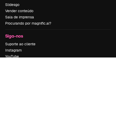
Slidesgo
Vender conteúdo
Sala de imprensa
Procurando por magnific.ai?
Siga-nos
Suporte ao cliente
Instagram
YouTube
LinkedIn
TikTok
Discord
X
Reddit
Copyright © 2010-
2026
Freepik Company S.L.U.
Todos os direitos
reservados
.