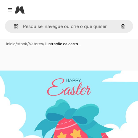
Magnific
Close menu
Pesqui
Início
/
stock
/
Vetores
/
Ilustração de carro …