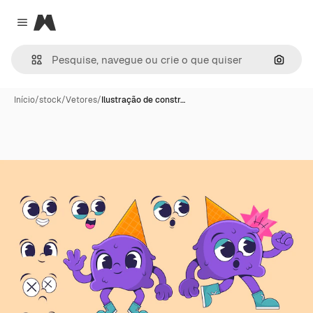
Magnific
Close menu
Pesqui
Início
/
stock
/
Vetores
/
Ilustração de constr…