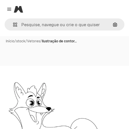
Magnific
Close menu
Pesqui
Início
/
stock
/
Vetores
/
Ilustração de contor…