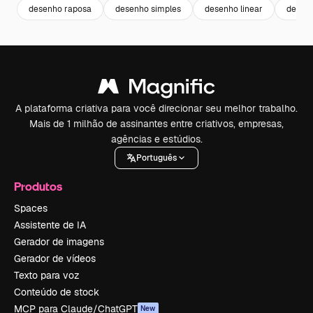
desenho raposa
desenho simples
desenho linear
desenh
A plataforma criativa para você direcionar seu melhor trabalho.
Mais de 1 milhão de assinantes entre criativos, empresas,
agências e estúdios.
Português
Produtos
Spaces
Assistente de IA
Gerador de imagens
Gerador de vídeos
Texto para voz
Conteúdo de stock
MCP para Claude/ChatGPT
New