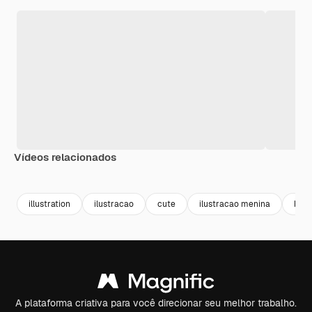
Vídeos relacionados
illustration
ilustracao
cute
ilustracao menina
boni
A plataforma criativa para você direcionar seu melhor trabalho.