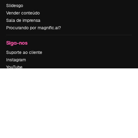
Slidesgo
Vender conteúdo
Sala de imprensa
Procurando por magnific.ai?
Siga-nos
Suporte ao cliente
Instagram
YouTube
LinkedIn
TikTok
Discord
X
Reddit
Copyright © 2010-
2026
Freepik Company S.L.U.
Todos os direitos
reservados
.