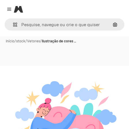
Magnific
Close menu
Pesqui
Início
/
stock
/
Vetores
/
Ilustração de cores …