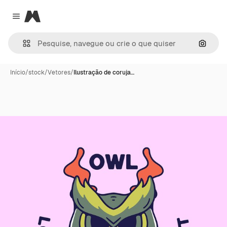
Magnific
Close menu
Pesqui
Início
/
stock
/
Vetores
/
Ilustração de coruja…