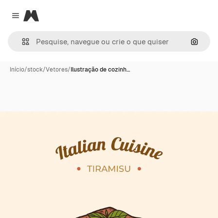
Magnific
Close menu
Pesqui
Início
/
stock
/
Vetores
/
Ilustração de cozinh…