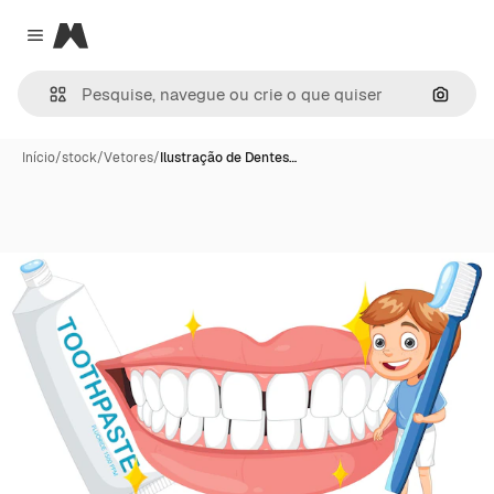
Magnific
Close menu
Pesqui
Início
/
stock
/
Vetores
/
Ilustração de Dentes…