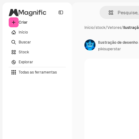
Criar
Início
/
stock
/
Vetores
/
Ilustraç
Início
Buscar
Ilustração de desenho
pikisuperstar
Stock
Explorar
Todas as ferramentas