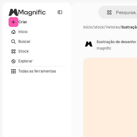
Criar
Início
/
stock
/
Vetores
/
Ilustraç
Início
Buscar
Ilustração de desenho
magnific
Stock
Explorar
Todas as ferramentas