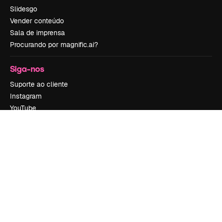
Slidesgo
Vender conteúdo
Sala de imprensa
Procurando por magnific.ai?
Siga-nos
Suporte ao cliente
Instagram
YouTube
LinkedIn
TikTok
Discord
X
Reddit
Copyright © 2010-
2026
Freepik Company S.L.U.
Todos os direitos
reservados
.