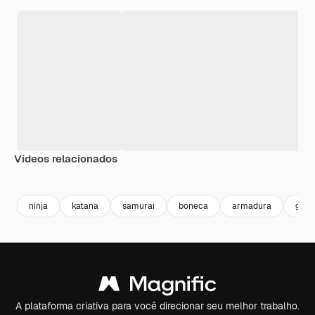
Vídeos relacionados
Premium
Premium
Gerado por IA
Premium
Premium
Gerado por 
ninja
katana
samurai
boneca
armadura
girl
A plataforma criativa para você direcionar seu melhor trabalho.