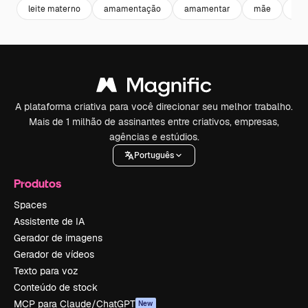
leite materno
amamentação
amamentar
mãe
mat
A plataforma criativa para você direcionar seu melhor trabalho.
Mais de 1 milhão de assinantes entre criativos, empresas,
agências e estúdios.
Português
Produtos
Spaces
Assistente de IA
Gerador de imagens
Gerador de vídeos
Texto para voz
Conteúdo de stock
MCP para Claude/ChatGPT
New