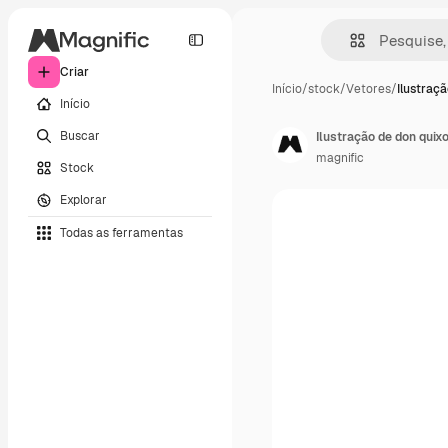
Criar
Início
/
stock
/
Vetores
/
Ilustraç
Início
Buscar
Ilustração de don qui
magnific
Stock
Explorar
Todas as ferramentas