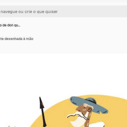
ão de don qu…
xote desenhada à mão