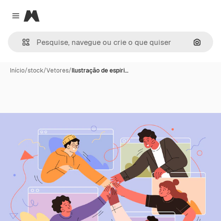
Magnific
Close menu
Pesqui
Início
/
stock
/
Vetores
/
Ilustração de espíri…