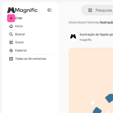
Criar
Início
/
stock
/
Vetores
/
Ilustraç
Início
Buscar
Ilustração de fígado g
magnific
Stock
Explorar
Todas as ferramentas