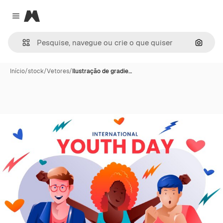
Magnific
Close menu
Pesqui
Início
/
stock
/
Vetores
/
Ilustração de gradie…