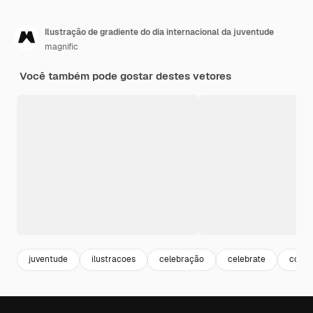
Ilustração de gradiente do dia internacional da juventude
magnific
Você também pode gostar destes vetores
juventude
ilustracoes
celebração
celebrate
come