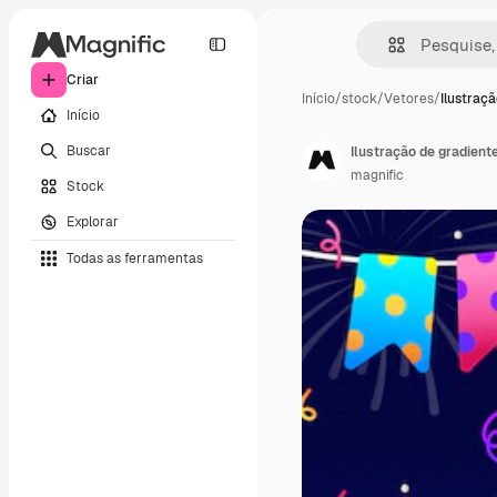
Criar
Início
/
stock
/
Vetores
/
Ilustraç
Início
Buscar
Ilustração de gradien
magnific
Stock
Explorar
Todas as ferramentas